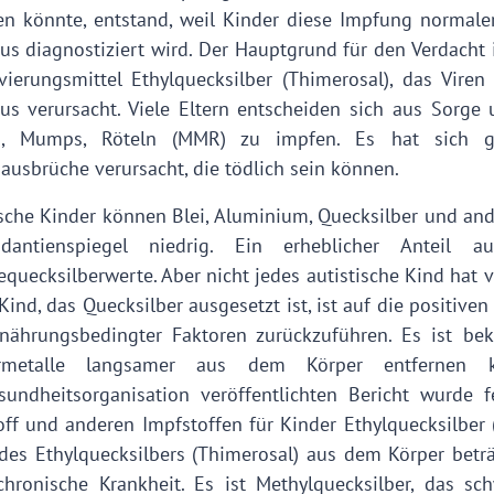
en könnte, entstand, weil Kinder diese Impfung normale
us diagnostiziert wird. Der Hauptgrund für den Verdacht 
vierungsmittel Ethylquecksilber (Thimerosal), das Vire
us verursacht. Viele Eltern entscheiden sich aus Sorge
n, Mumps, Röteln (MMR) zu impfen. Es hat sich ge
ausbrüche verursacht, die tödlich sein können.
ische Kinder können Blei, Aluminium, Quecksilber und and
xidantienspiegel niedrig. Ein erheblicher Anteil 
quecksilberwerte. Aber nicht jedes autistische Kind hat v
Kind, das Quecksilber ausgesetzt ist, ist auf die positiv
nährungsbedingter Faktoren zurückzuführen. Es ist bek
rmetalle langsamer aus dem Körper entfernen
sundheitsorganisation veröffentlichten Bericht wurde 
off und anderen Impfstoffen für Kinder Ethylquecksilber (
 des Ethylquecksilbers (Thimerosal) aus dem Körper betr
chronische Krankheit. Es ist Methylquecksilber, das s