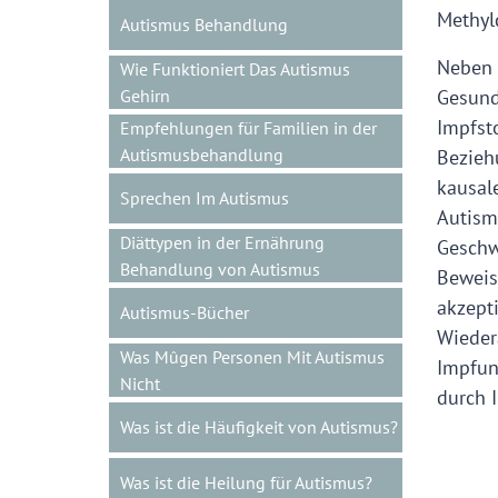
Methyl
Autismus Behandlung
Neben 
Wie Funktioniert Das Autismus
Gehirn
Gesund
Impfst
Empfehlungen für Familien in der
Autismusbehandlung
Bezieh
kausal
Sprechen Im Autismus
Autism
Diättypen in der Ernährung
Geschw
Behandlung von Autismus
Beweis
akzep
Autismus-Bücher
Wieder
Was Mûgen Personen Mit Autismus
Impfun
Nicht
durch 
Was ist die Häufigkeit von Autismus?
Was ist die Heilung für Autismus?