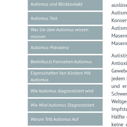
Autismus und Blickkontakt
auslös
Autism
Autismus Test
Konser
Autism
Was Sie über Autismus wissen
Maser
müssen
Masern
Autismus-Prävalenz
Autist
Beeinflusst Fernsehen Autismus
Antio
Gewebe
Eigenschaften Von Kindern Mit
jedem 
Autismus
und er
Wie Autismus diagnostiziert wird
Schwe
Weltge
Wie Wird Autismus Diagnostiziert
Impfst
Hälfte
Warum Tritt Autismus Auf
keine 