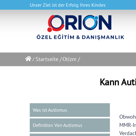
Unser Ziel ist der Erfolg Ihres Kindes
Startseite /
Otizm /
/
Kann Aut
Was ist Autismus
Obwohl
MMR-Im
Definition Von Autismus
Verdac