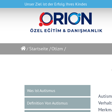
Unser Ziel ist der Erfolg Ihres Kindes
Startseite /
Otizm /
/
Was ist Autismus
Autis
Verhal
Definition Von Autismus
Merkma