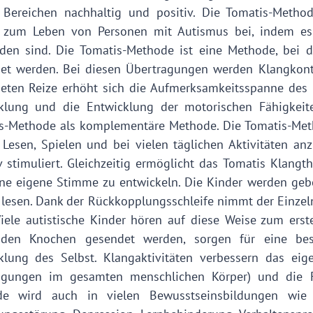
 Bereichen nachhaltig und positiv. Die Tomatis-Metho
 zum Leben von Personen mit Autismus bei, indem es 
den sind. Die Tomatis-Methode ist eine Methode, bei d
et werden. Bei diesen Übertragungen werden Klangkontr
eten Reize erhöht sich die Aufmerksamkeitsspanne des G
klung und die Entwicklung der motorischen Fähigkeite
s-Methode als komplementäre Methode. Die Tomatis-Meth
 Lesen, Spielen und bei vielen täglichen Aktivitäten a
iv stimuliert. Gleichzeitig ermöglicht das Tomatis Klan
ine eigene Stimme zu entwickeln. Die Kinder werden gebe
 lesen. Dank der Rückkopplungsschleife nimmt der Einze
Viele autistische Kinder hören auf diese Weise zum erst
 den Knochen gesendet werden, sorgen für eine be
klung des Selbst. Klangaktivitäten verbessern das ei
gungen im gesamten menschlichen Körper) und die Fä
de wird auch in vielen Bewusstseinsbildungen wie 