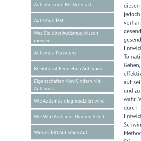
Autismus und Blickkontakt
diesen
jedoch
Autismus Test
vorhan
gesend
Was Sie über Autismus wissen
gesend
müssen
Entwic
Autismus-Prävalenz
Tomati
Gehen,
Beeinflusst Fernsehen Autismus
effekt
Eigenschaften Von Kindern Mit
auf se
Autismus
und zu
wahr. 
Wie Autismus diagnostiziert wird
durch
Entwic
Wie Wird Autismus Diagnostiziert
Schwin
Warum Tritt Autismus Auf
Metho